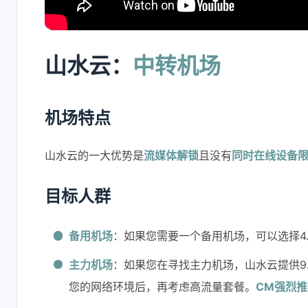
山水云：
中转机场
机场特点
互动
最新评论
山水云的一大优势是
流媒体解锁
且没有
同时在线设备
ciwei
CC
目标人群
新版本更新的话，除
[链接]
了面板账号要更新，
备用机场
：如果您需要一个备用机场，可以选择4.99
节点账号也要更新
13 小时前
16 小时前
吗？
主力机场
：如果您在寻找主力机场，山水云提供9.9
CC
K
您的网络环境后，再考虑高流量套餐。
CM强烈