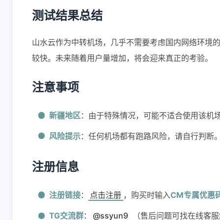
设置 Workers/Pages
大佬，请问
测试结果总结
可用请求数统计，最
吗，我也遇
新教程：[链接]
的问题，但
16 小时前
1 天前
道在哪里设
山水云作为中转机场，几乎不需要考虑国内网络环境
较快。未来随着用户量增加，将会迎来真正的考验。
firmxiu
深色
vps部署完不可以用
发现问题了
注意事项
怎么回事
openwrt里
passwall
2 天前
2 天前
新疆地区
：由于特殊情况，可能不适合使用该机
解决方法：把
域名解析dn
风险提示
：任何机场都有跑路风险，请自行判断
代哩关掉，
passwall里
要使用cf的d
注册信息
注册链接
：
点击注册
，购买时输入
CM专属优惠
TG交流群
：
@ssyun9
（售后问题可找在线客服