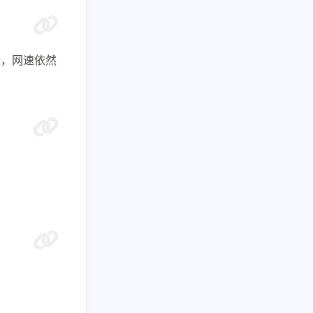
7
1
1
流媒体
漏洞利用
私库访问
8
2
1
网络优化
网络安全
自建订阅
段，网速依然
3
阅转换
九月 2025
八月 2025
2
1
篇
篇
四月 2025
三月 2025
3
1
篇
篇