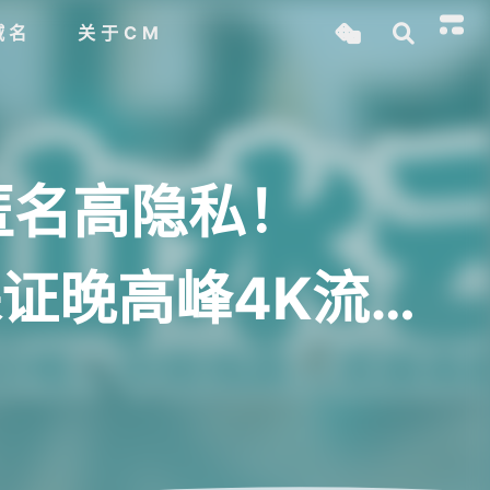
域名
关于CM
匿名高隐私！
保证晚高峰4K流畅