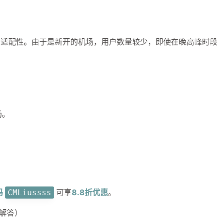
1
1
5
6
有图片
安全研究
弱口令
性价比
机场
到了同样
1
1
4
私有仓库
签到白嫖
网站加速
是我不知
置。
的适配性。由于是新开的机场，用户数量较少，即使在晚高峰时
2
8
1
视频教程
解锁
订阅生成器
订
六月 2026
十一月 2025
，
1
1
面
篇
篇
设置问题，
场。
cf里面
六月 2025
五月 2025
s小云朵
2
2
篇
篇
。
然后
面dns不
ns即可
码
可享
8.8折优惠
。
CMLiussss
解答）