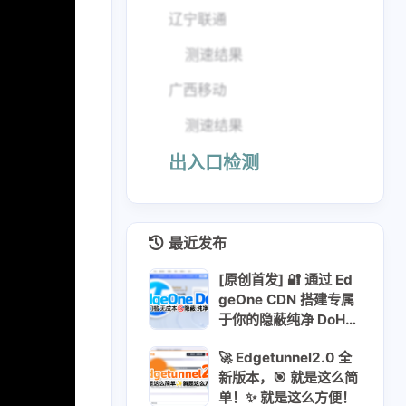
辽宁联通
测速结果
广西移动
测速结果
出入口检测
最近发布
[原创首发] 🔐 通过 Ed
geOne CDN 搭建专属
于你的隐蔽纯净 DoH
服务
🚀 Edgetunnel2.0 全
新版本，🎯 就是这么简
单！✨ 就是这么方便！