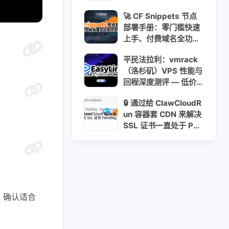
🚀 CF Snippets 节点
部署手册：零门槛快速
上手、付费域名全功
能、💸 免费 Cloudns
平民法拉利：vmrack
域名 双向解析详解
（洛杉矶）VPS 性能与
回程深度测评 — 低价
大流量 vs 精品线路实
🔒 通过给 ClawCloudR
测 🚀💸🇺🇸🇨🇳
un 容器套 CDN 来解决
SSL 证书一直处于 Pen
ding 的问题
6
7
5
CF反代
CM喂饭 干货满满
3
1
1
re Pages
Cloudns
GFW
1
5
1
Snippets
Workers
clash
，确认适合
6
1
2
选域名
信息泄露
免费流量