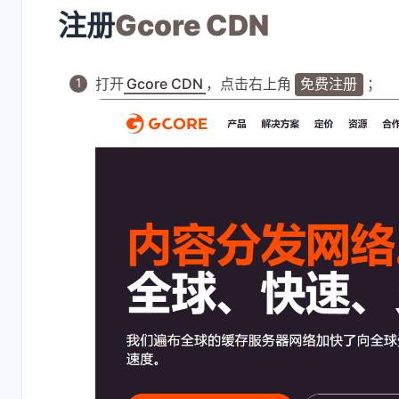
设置 Workers/Pages
大佬，请问
注册
Gcore CDN
可用请求数统计，最
吗，我也遇
新教程：[链接]
的问题，但
20 小时前
1 天前
道在哪里设
打开
Gcore CDN
，点击右上角
；
免费注册
firmxiu
深色
vps部署完不可以用
发现问题了
怎么回事
openwrt里
passwall
2 天前
2 天前
解决方法：把
域名解析dn
代哩关掉，
passwall里
要使用cf的d