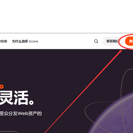
1
1
5
6
有图片
安全研究
弱口令
性价比
机场
到了同样
1
1
4
私有仓库
签到白嫖
网站加速
是我不知
置。
2
8
1
视频教程
解锁
订阅生成器
订
六月 2026
十一月 2025
，
1
1
面
篇
篇
设置问题，
cf里面
六月 2025
五月 2025
s小云朵
2
2
篇
篇
然后
面dns不
ns即可