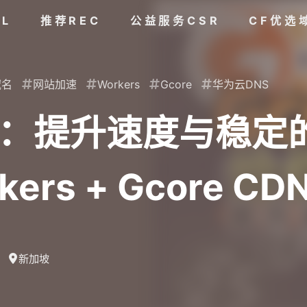
AL
推荐REC
公益服务CSR
CF优选
域名
网站加速
Workers
Gcore
华为云DNS
kers：提升速度与
rkers + Gcore CD
新加坡