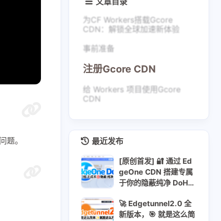
文章目录
为CF Workers搭载Gcore
CDN：解锁全球加速新体验
事前准备
注册Gcore CDN
给 Workers 项目使用Gcore
CDN
制问题。
最近发布
[原创首发] 🔐 通过 Ed
geOne CDN 搭建专属
于你的隐蔽纯净 DoH
服务
🚀 Edgetunnel2.0 全
新版本，🎯 就是这么简