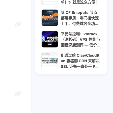
单！✨ 就是这么方便！
🚀 CF Snippets 节点
部署手册：零门槛快速
上手、付费域名全功
能、💸 免费 Cloudns
平民法拉利：vmrack
域名 双向解析详解
（洛杉矶）VPS 性能与
回程深度测评 — 低价
大流量 vs 精品线路实
🔒 通过给 ClawCloudR
测 🚀💸🇺🇸🇨🇳
un 容器套 CDN 来解决
SSL 证书一直处于 Pen
ding 的问题