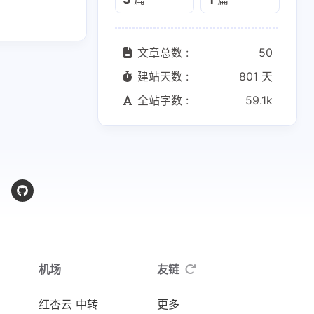
文章总数 :
50
建站天数 :
801 天
全站字数 :
59.1k
机场
友链
红杏云 中转
更多