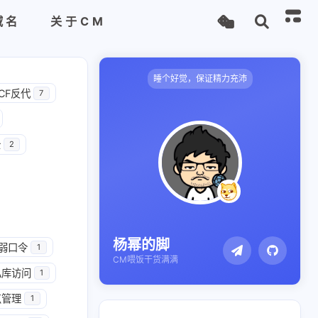
域名
关于CM
睡个好觉，保证精力充沛
CF反代
7
全
2
杨幂的脚
弱口令
1
CM喂饭干货满满
私库访问
1
点管理
1