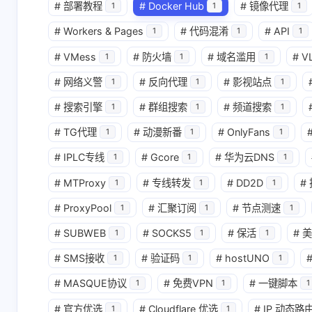
#
部署教程
#
Docker Hub
#
镜像代理
1
1
1
#
Workers & Pages
#
代码混淆
#
API
1
1
1
#
VMess
#
防火墙
#
域名滥用
#
VL
1
1
1
#
网络义警
#
反向代理
#
影视站点
1
1
1
#
搜索引擎
#
群组搜索
#
频道搜索
1
1
1
#
TG代理
#
动漫新番
#
OnlyFans
1
1
1
#
IPLC专线
#
Gcore
#
华为云DNS
1
1
1
#
MTProxy
#
专线转发
#
DD2D
#
1
1
1
互动
#
ProxyPool
#
汇聚订阅
#
节点测速
1
1
1
最新评论
#
SUBWEB
#
SOCKS5
#
保活
#
美
1
1
1
#
SMS接收
#
验证码
#
hostUNO
1
1
1
K
firmxi
#
MASQUE协议
#
免费VPN
#
一键脚本
1
1
1
大佬，请问有图片
vps部署完
吗，我也遇到了同样
怎么回事
#
官方优选
#
Cloudflare 优选
#
IP 动态路
1
1