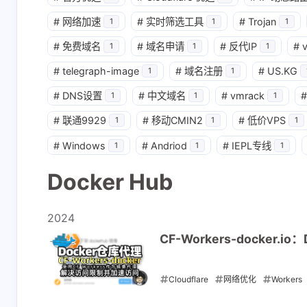
的问题，但是我不知
9 小时前
1 天前
#
网络加速
#
实时筛选工具
#
Trojan
1
1
1
道在哪里设置。
#
免费域名
#
域名申请
#
反代IP
#
1
1
1
深色
浅色
#
telegraph-image
#
域名注册
#
US.KG
1
1
发现问题了，
一直提示缺失
#
DNS设置
#
中文域名
#
vmrack
#
1
1
1
openwrt里面
变量，已经
passwall设置问题，
一步一步设
#
联通9929
#
移动CMIN2
#
低价VPS
1
1
1
1 天前
3 天前
解决方法：把cf里面
#
Windows
#
Andriod
#
IEPL专线
1
1
1
域名解析dns小云朵
代哩关掉，然后
深色
Link
Docker Hub
passwall里面dns不
“qiang外测试：翻
这worker
要使用cf的dns即可
qiang失败翻qiang未
是你的服务
2024
开启”测试了worker部
4 天前
4 天前
CF-Workers-docker
署和page部署，登录
后都是这个提示，部
署失败。
Cloudflare
网络优化
Workers
2024-06-11