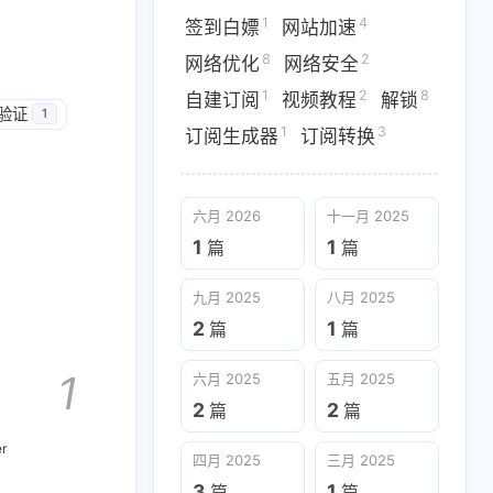
1
4
签到白嫖
网站加速
1
5
1
Snippets
Workers
clash
8
2
网络优化
网络安全
6
1
2
选域名
信息泄露
免费流量
1
2
8
自建订阅
视频教程
解锁
C验证
1
1
3
订阅生成器
订阅转换
7
1
1
流媒体
漏洞利用
私库访问
8
2
1
网络优化
网络安全
自建订阅
六月 2026
十一月 2025
3
阅转换
1
1
篇
篇
九月 2025
八月 2025
九月 2025
八月 2025
2
1
篇
篇
2
1
篇
篇
1
六月 2025
五月 2025
四月 2025
三月 2025
2
2
篇
篇
3
1
篇
篇
r
四月 2025
三月 2025
3
1
篇
篇