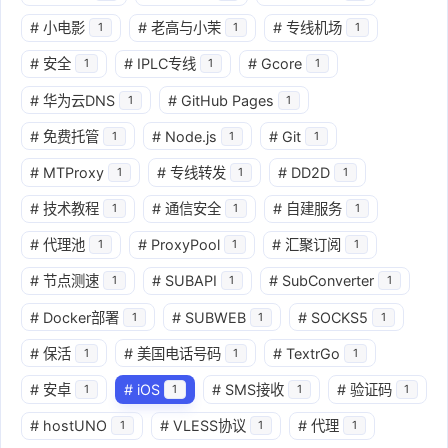
#
小电影
#
老高与小茉
#
专线机场
1
1
1
#
安全
#
IPLC专线
#
Gcore
1
1
1
#
华为云DNS
#
GitHub Pages
1
1
#
免费托管
#
Node.js
#
Git
1
1
1
#
MTProxy
#
专线转发
#
DD2D
1
1
1
#
技术教程
#
通信安全
#
自建服务
1
1
1
#
代理池
#
ProxyPool
#
汇聚订阅
1
1
1
#
节点测速
#
SUBAPI
#
SubConverter
1
1
1
#
Docker部署
#
SUBWEB
#
SOCKS5
1
1
1
#
保活
#
美国电话号码
#
TextrGo
1
1
1
#
安卓
#
iOS
#
SMS接收
#
验证码
1
1
1
1
#
hostUNO
#
VLESS协议
#
代理
1
1
1