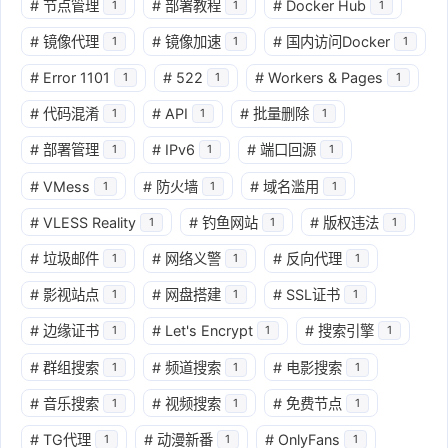
#
节点管理
#
部署教程
#
Docker Hub
1
1
1
#
镜像代理
#
镜像加速
#
国内访问Docker
1
1
1
#
Error 1101
#
522
#
Workers & Pages
1
1
1
#
代码混淆
#
API
#
批量删除
1
1
1
#
部署管理
#
IPv6
#
端口回源
1
1
1
#
VMess
#
防火墙
#
域名滥用
1
1
1
#
VLESS Reality
#
钓鱼网站
#
版权违法
1
1
1
#
垃圾邮件
#
网络义警
#
反向代理
1
1
1
#
影视站点
#
网盘搭建
#
SSL证书
1
1
1
#
边缘证书
#
Let's Encrypt
#
搜索引擎
1
1
1
#
群组搜索
#
频道搜索
#
电影搜索
1
1
1
#
音乐搜索
#
视频搜索
#
免费节点
1
1
1
#
TG代理
#
动漫新番
#
OnlyFans
1
1
1