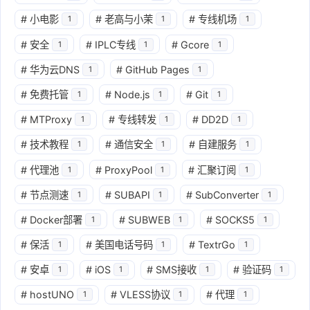
#
小电影
#
老高与小茉
#
专线机场
1
1
1
#
安全
#
IPLC专线
#
Gcore
1
1
1
#
华为云DNS
#
GitHub Pages
1
1
#
免费托管
#
Node.js
#
Git
1
1
1
#
MTProxy
#
专线转发
#
DD2D
1
1
1
#
技术教程
#
通信安全
#
自建服务
1
1
1
#
代理池
#
ProxyPool
#
汇聚订阅
1
1
1
#
节点测速
#
SUBAPI
#
SubConverter
1
1
1
#
Docker部署
#
SUBWEB
#
SOCKS5
1
1
1
#
保活
#
美国电话号码
#
TextrGo
1
1
1
#
安卓
#
iOS
#
SMS接收
#
验证码
1
1
1
1
#
hostUNO
#
VLESS协议
#
代理
1
1
1