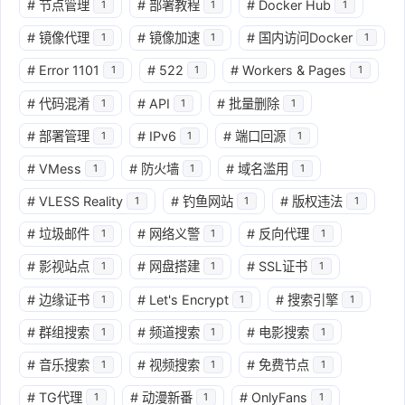
#
节点管理
#
部署教程
#
Docker Hub
1
1
1
#
镜像代理
#
镜像加速
#
国内访问Docker
1
1
1
#
Error 1101
#
522
#
Workers & Pages
1
1
1
#
代码混淆
#
API
#
批量删除
1
1
1
#
部署管理
#
IPv6
#
端口回源
1
1
1
#
VMess
#
防火墙
#
域名滥用
1
1
1
#
VLESS Reality
#
钓鱼网站
#
版权违法
1
1
1
#
垃圾邮件
#
网络义警
#
反向代理
1
1
1
#
影视站点
#
网盘搭建
#
SSL证书
1
1
1
#
边缘证书
#
Let's Encrypt
#
搜索引擎
1
1
1
#
群组搜索
#
频道搜索
#
电影搜索
1
1
1
#
音乐搜索
#
视频搜索
#
免费节点
1
1
1
#
TG代理
#
动漫新番
#
OnlyFans
1
1
1