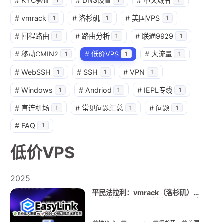
#
KYC验证
#
DNS设置
#
中文域名
#
vmrack
#
洛杉矶
#
美国VPS
1
1
1
#
回程路由
#
路由分析
#
联通9929
1
1
1
#
移动CMIN2
#
低价VPS
#
大流量
1
1
1
#
WebSSH
#
SSH
#
VPN
1
1
1
#
Windows
#
Andriod
#
IEPL专线
1
1
1
#
直连机场
#
常见问题汇总
#
问题
1
1
1
#
FAQ
1
低价VPS
2025
平民法拉利：vmrack（洛杉矶）
VPS 性能与回程深度测评 — 低价大
流量 vs 精品线路实测 🚀💸🇺🇸🇨🇳